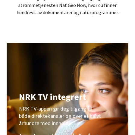
strømmetjenesten Nat Geo Now, hvor du finner
hundrevis av dokumentarer og naturprogrammer.
NRK TV integrert
NRK TV-appen gir deg tilgang til
både direktekanaler og over et halvt
århundre med innhold.