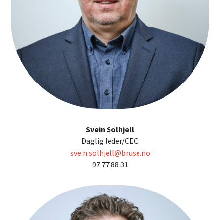
Svein Solhjell
Daglig leder/CEO
svein.solhjell@bruse.no
97 77 88 31