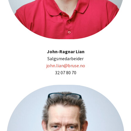
John-Ragnar Lian
Salgsmedarbeider
john.lian@bruse.no
32 07 80 70