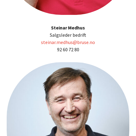
Steinar Medhus
Salgsleder bedrift
steinar.medhus@bruse.no
92 60 72 80