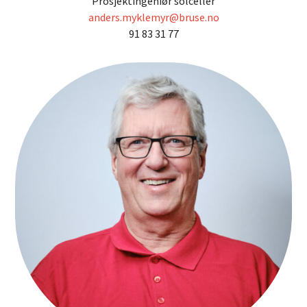
Prosjektingeniør solceller
anders.myklemyr@bruse.no
91 83 31 77