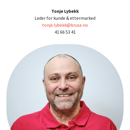
Tonje Lybekk
Leder for kunde & ettermarked
tonje.lybekk@bruse.no
41 66 53 41