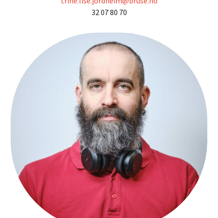
trine.lise.jordheim@bruse.no
32 07 80 70