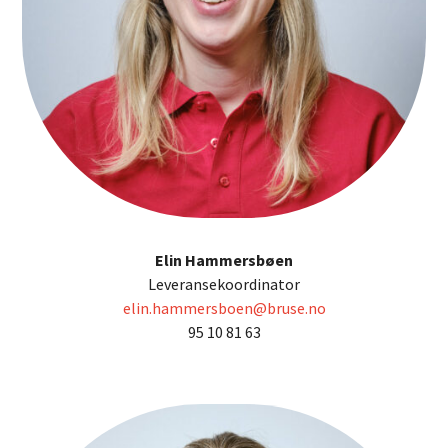
Elin Hammersbøen
Leveransekoordinator
elin.hammersboen@bruse.no
95 10 81 63