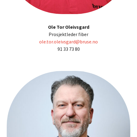
Ole Tor Oleivsgard
Prosjektleder fiber
ole.tor.oleivsgard@bruse.no
91 33 73 80