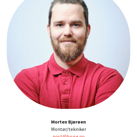
Morten Bjørøen
Montør/tekniker
post@bruse.no